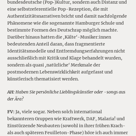
bundesdeutsche (Pop­‑)Kultur, sondern auch Distanz und
eine selbstreferentielle Pop-Rezeption, die mit
Authentizitätsnarrativen bricht und damit nachfolgende
Phänomene wie die sogenannte Hamburger Schule und
bestimmte Formen des Deutschrap möglich machte.
Darüber hinaus hatten die
‚
Kälte
‘
-Musiker:innen
bedeutenden Anteil daran, dass fragmentierte
Identitätsmodelle und Entfremdungserfahrungen nicht
ausschließlich mit Kritik und Klage behandelt wurden,
sondern als quasi
‚
natürliche
‘
Merkmale der
postmodernen Lebenswirklichkeit aufgefasst und
künstlerisch thematisiert werden.
AH:
Haben Sie persönliche Lieblingskünstler oder -songs aus
der Ära?
FV:
Ja, viele sogar. Neben solch international
bekannteren Gruppen wie Kraftwerk, DAF, Malaria! und
Einstürzende Neubauten (sowohl in ihrer frühen Krach-
als auch späteren Feuilleton-Phase) höre ich auch immer