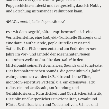
damals noch vergleichsweise junge Feld der
Popgeschichte entdeckt und festgestellt, dass ich Hobby
und Forschung miteinander verknüpfen kann.
AH:
Was macht ‚kalte‘ Popmusik aus?
FV:
Mit dem Begriff
‚
Kälte-Pop
‘
beschreibe ich eine
Verhaltenslehre, eine (subjekt-)kulturelle Strategie und
eine darauf aufbauende, popkulturelle Praxis und
Ästhetik. Das Phänomen entstand am Ende der 1970er
Jahre im Vor- und Umfeld der sogenannten Neuen
Deutschen Welle und stellte das
‚
Kalte
‘
in den
Mittelpunkt seiner Performances, Sounds und Songtexte.
Dies beinhaltete neben Sounds, die gemeinhin als
‚
kalt
‘
wahrgenommen werden (z.B. klirrend-hohe Töne,
monoton-repetitive Pattern) u.a. ein offensives Ja zu
Industrie und Großstadt, Entfremdung und
Gefühlslosigkeit, Künstlichkeit und Oberflächenästhetik,
Disziplin und körperlicher Funktionalität, Gewalt und
Härte, Zerfallszeichen und Todesmotiven, Schnee und