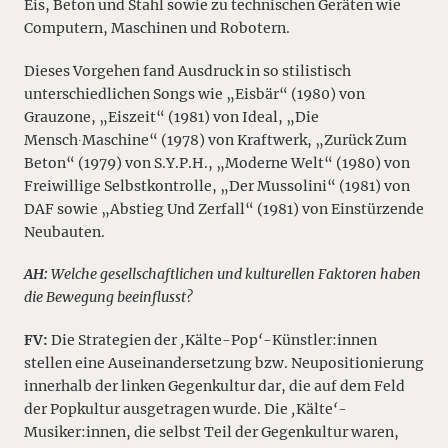
Eis, Beton und Stahl sowie zu technischen Geräten wie
Computern, Maschinen und Robotern.
Dieses Vorgehen fand Ausdruck in so stilistisch
unterschiedlichen Songs wie „Eisbär“ (1980) von
Grauzone, „Eiszeit“ (1981) von Ideal, „Die
Mensch∙Maschine“ (1978) von Kraftwerk, „Zurück Zum
Beton“ (1979) von S.Y.P.H., „Moderne Welt“ (1980) von
Freiwillige Selbstkontrolle, „Der Mussolini“ (1981) von
DAF sowie „Abstieg Und Zerfall“ (1981) von Einstürzende
Neubauten.
AH:
Welche gesellschaftlichen und kulturellen Faktoren haben
die Bewegung beeinflusst?
FV:
Die Strategien der
‚
Kälte-Pop
‘
-Künstler:innen
stellen eine Auseinandersetzung bzw. Neupositionierung
innerhalb der linken Gegenkultur dar, die auf dem Feld
der Popkultur ausgetragen wurde. Die
‚
Kälte
‘
-
Musiker:innen, die selbst Teil der Gegenkultur waren,