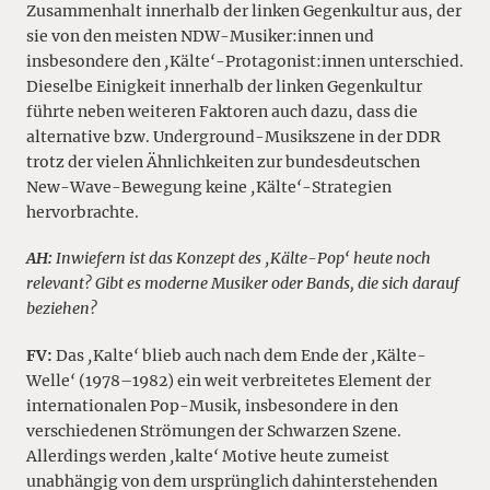
Zusammenhalt innerhalb der linken Gegenkultur aus, der
sie von den meisten NDW-Musiker:innen und
insbesondere den
‚
Kälte
‘
-Protagonist:innen unterschied.
Dieselbe Einigkeit innerhalb der linken Gegenkultur
führte neben weiteren Faktoren auch dazu, dass die
alternative bzw. Underground-Musikszene in der DDR
trotz der vielen Ähnlichkeiten zur bundesdeutschen
New-Wave-Bewegung keine
‚
Kälte
‘
-Strategien
hervorbrachte.
AH:
Inwiefern ist das Konzept des ‚Kälte-Pop‘ heute noch
relevant? Gibt es moderne Musiker oder Bands, die sich darauf
beziehen?
FV:
Das
‚
Kalte
‘
blieb auch nach dem Ende der
‚
Kälte-
Welle
‘
(1978–1982) ein weit verbreitetes Element der
internationalen Pop-Musik, insbesondere in den
verschiedenen Strömungen der Schwarzen Szene.
Allerdings werden
‚
kalte
‘
Motive heute zumeist
unabhängig von dem ursprünglich dahinterstehenden