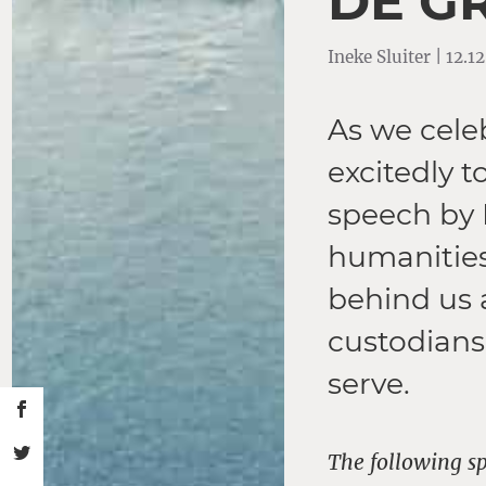
DE G
Ineke Sluiter | 12.1
As we celeb
excitedly 
speech by I
humanities
behind us 
custodian
serve.
The following sp