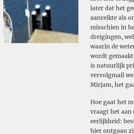
later dat het g
aanreikte als 
misschien in h
dreigingen, wel
waarin de wete
wordt gemaakt]
is natuurlijk p
vervolgmail wer
Mirjam, het ga
Hoe gaat het m
vraagt het aan 
eerlijkheid: be
hier ontgaan zi