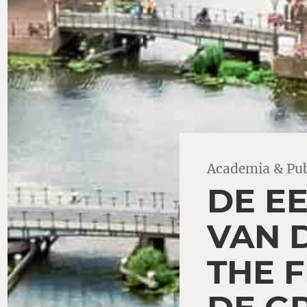
Academia & Pub
DE E
VAN D
THE 