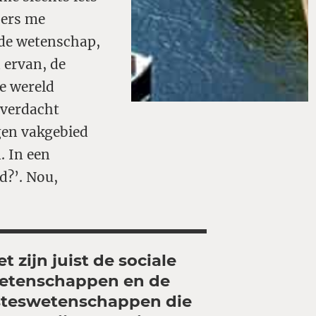
bers me
 de wetenschap,
 ervan, de
ze wereld
 verdacht
gen vakgebied
. In een
d?’. Nou,
t zijn juist de sociale
etenschappen en de
teswetenschappen die