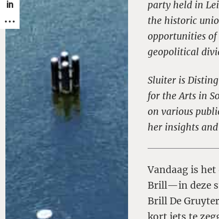
party held in Le
the historic uni
opportunities o
geopolitical div
Sluiter is Disti
for the Arts in 
on various public
her insights and 
Vandaag is het
Brill—in deze 
Brill De Gruyte
kort iets te zeg