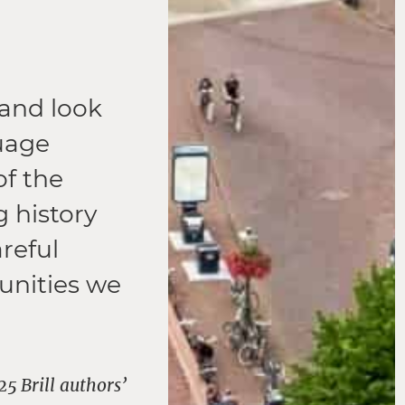
 and look
guage
of the
 history
reful
unities we
5 Brill authors’