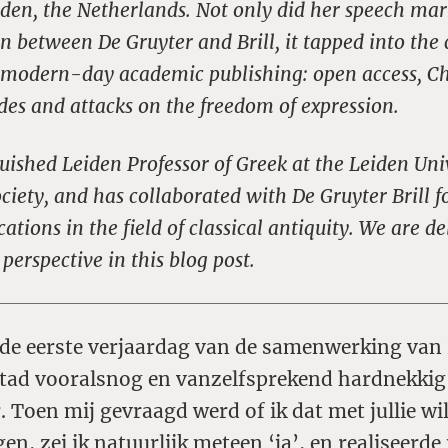
iden, the Netherlands. Not only did her speech mar
on between De Gruyter and Brill, it tapped into the
f modern-day academic publishing: open access, C
ides and attacks on the freedom of expression.
nguished Leiden Professor of Greek at the Leiden Uni
Society, and has collaborated with De Gruyter Brill 
ations in the field of classical antiquity. We are d
perspective in this blog post.
 de eerste verjaardag van de samenwerking van
stad vooralsnog en vanzelfsprekend hardnekkig
r. Toen mij gevraagd werd of ik dat met jullie wi
gen, zei ik natuurlijk meteen ‘ja’, en realiseerde