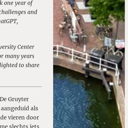
k one year of
 challenges and
hatGPT,
versity Center
for many years
elighted to share
 De Gruyter
 aangeduid als
lde vieren door
 me slechts iets