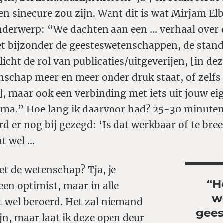
een sinecure zou zijn. Want dit is wat Mirjam El
onderwerp: “We dachten aan een … verhaal over
et bijzonder de geesteswetenschappen, de stand
licht de rol van publicaties/uitgeverijen, [in de
nschap meer en meer onder druk staat, of zelfs
, maar ook een verbinding met iets uit jouw ei
rima.” Hoe lang ik daarvoor had? 25-30 minuten
d er nog bij gezegd: ‘Is dat werkbaar of te bree
at wel …
et de wetenschap? Tja, je
“
He
een optimist, maar in alle
w
st wel beroerd. Het zal niemand
gees
jn, maar laat ik deze open deur