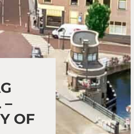
AG
 –
Y OF