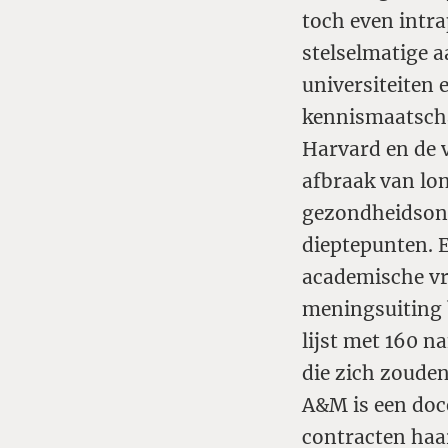
toch even intra
stelselmatige 
universiteiten
kennismaatscha
Harvard en de 
afbraak van lo
gezondheidsond
dieptepunten. 
academische vri
meningsuiting b
lijst met 160 
die zich zoude
A&M is een doce
contracten haa