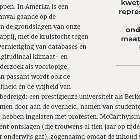
kwets
ppen. In Amerika is een
repre
aanval gaande op de
 en de grondslagen van onze
ond
ppij, met de kruistocht tegen
maat
vernietiging van databases en
ngitudinaal klimaat- en
erzoek als voorlopige
En passant wordt ook de
jheid én de vrijheid van
edreigd: een prestigieuze universiteit als Berke
namen door aan de overheid, namen van studente
n hebben ingelaten met protesten. McCarthyism
nt ontslagen (die trouwens al tien jaar op tijde
r onderwijs gaf), zogenaamd omdat de inhoud 