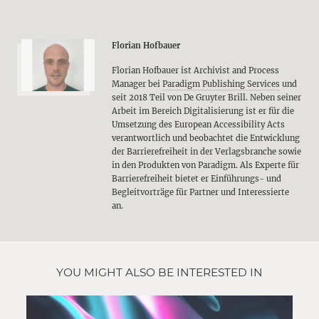
Florian Hofbauer
Florian Hofbauer ist Archivist and Process
Manager bei
Paradigm Publishing Services
und
seit 2018 Teil von De Gruyter Brill. Neben seiner
Arbeit im Bereich Digitalisierung ist er für die
Umsetzung des European Accessibility Acts
verantwortlich und beobachtet die Entwicklung
der Barrierefreiheit in der Verlagsbranche sowie
in den Produkten von Paradigm. Als Experte für
Barrierefreiheit bietet er Einführungs- und
Begleitvorträge für Partner und Interessierte
an.
YOU MIGHT ALSO BE INTERESTED IN