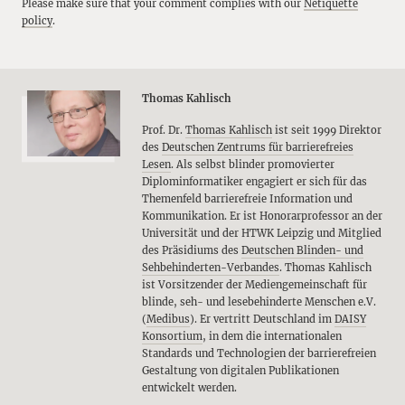
Please make sure that your comment complies with our
Netiquette
policy
.
Thomas Kahlisch
Prof. Dr.
Thomas Kahlisch
ist seit 1999 Direktor
des
Deutschen Zentrums für barrierefreies
Lesen
. Als selbst blinder promovierter
Diplominformatiker engagiert er sich für das
Themenfeld barrierefreie Information und
Kommunikation. Er ist Honorarprofessor an der
Universität und der HTWK Leipzig und Mitglied
des Präsidiums des
Deutschen Blinden- und
Sehbehinderten-Verbandes
. Thomas Kahlisch
ist Vorsitzender der Mediengemeinschaft für
blinde, seh- und lesebehinderte Menschen e.V.
(
Medibus
). Er vertritt Deutschland im
DAISY
Konsortium
, in dem die internationalen
Standards und Technologien der barrierefreien
Gestaltung von digitalen Publikationen
entwickelt werden.