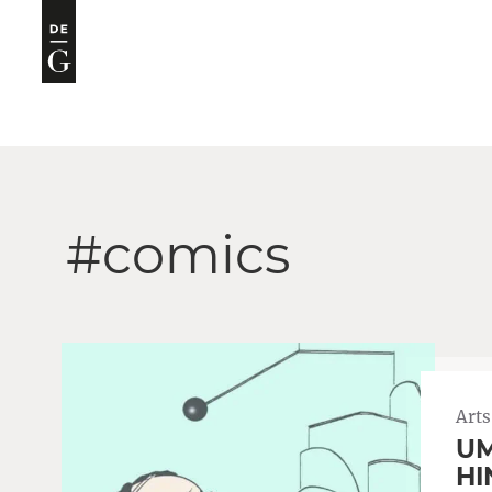
#comics
Arts
UM
HI