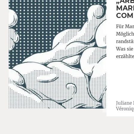
„ARB
MAR
COMI
Für Mar
Möglich
randstä
Was sie
erzählte
Juliane
Véroniq