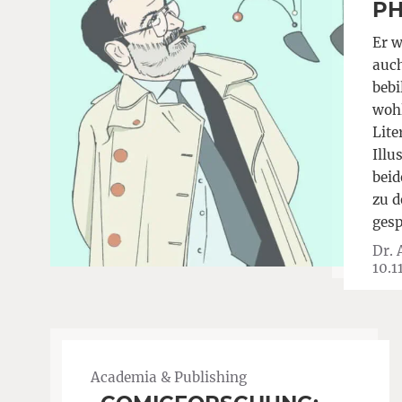
PH
Er w
auch
bebi
wohl
Lite
Illu
beid
zu d
ges
Dr. 
10.1
Academia & Publishing