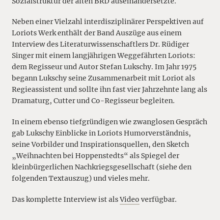
Sozialstruktur der alten BRD auseinandersetzte.
Neben einer Vielzahl interdisziplinärer Perspektiven auf
Loriots Werk enthält der Band Auszüge aus einem
Interview des Literaturwissenschaftlers Dr. Rüdiger
Singer mit einem langjährigen Weggefährten Loriots:
dem Regisseur und Autor Stefan Lukschy. Im Jahr 1975
begann Lukschy seine Zusammenarbeit mit Loriot als
Regieassistent und sollte ihn fast vier Jahrzehnte lang als
Dramaturg, Cutter und Co-Regisseur begleiten.
In einem ebenso tiefgründigen wie zwanglosen Gespräch
gab Lukschy Einblicke in Loriots Humorverständnis,
seine Vorbilder und Inspirationsquellen, den Sketch
„Weihnachten bei Hoppenstedts“ als Spiegel der
kleinbürgerlichen Nachkriegsgesellschaft (siehe den
folgenden Textauszug) und vieles mehr.
Das komplette Interview ist als
Video
verfügbar.