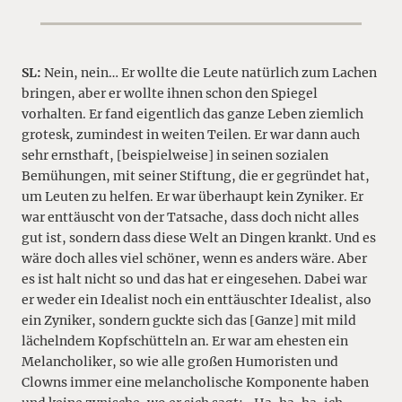
SL:
Nein, nein… Er wollte die Leute natürlich zum Lachen
bringen, aber er wollte ihnen schon den Spiegel
vorhalten. Er fand eigentlich das ganze Leben ziemlich
grotesk, zumindest in weiten Teilen. Er war dann auch
sehr ernsthaft, [beispielweise] in seinen sozialen
Bemühungen, mit seiner Stiftung, die er gegründet hat,
um Leuten zu helfen. Er war überhaupt kein Zyniker. Er
war enttäuscht von der Tatsache, dass doch nicht alles
gut ist, sondern dass diese Welt an Dingen krankt. Und es
wäre doch alles viel schöner, wenn es anders wäre. Aber
es ist halt nicht so und das hat er eingesehen. Dabei war
er weder ein Idealist noch ein enttäuschter Idealist, also
ein Zyniker, sondern guckte sich das [Ganze] mit mild
lächelndem Kopfschütteln an. Er war am ehesten ein
Melancholiker, so wie alle großen Humoristen und
Clowns immer eine melancholische Komponente haben