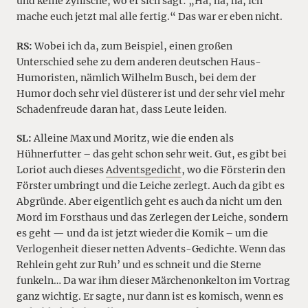
und keine zynische, wo er sich sagt: „Ha, ha, ha, ich
mache euch jetzt mal alle fertig.“ Das war er eben nicht.
RS:
Wobei ich da, zum Beispiel, einen großen
Unterschied sehe zu dem anderen deutschen Haus-
Humoristen, nämlich Wilhelm Busch, bei dem der
Humor doch sehr viel düsterer ist und der sehr viel mehr
Schadenfreude daran hat, dass Leute leiden.
SL:
Alleine Max und Moritz, wie die enden als
Hühnerfutter – das geht schon sehr weit. Gut, es gibt bei
Loriot auch dieses
Adventsgedicht
, wo die Försterin den
Förster umbringt und die Leiche zerlegt. Auch da gibt es
Abgründe. Aber eigentlich geht es auch da nicht um den
Mord im Forsthaus und das Zerlegen der Leiche, sondern
es geht — und da ist jetzt wieder die Komik – um die
Verlogenheit dieser netten Advents-Gedichte. Wenn das
Rehlein geht zur Ruh’ und es schneit und die Sterne
funkeln… Da war ihm dieser Märchenonkelton im Vortrag
ganz wichtig. Er sagte, nur dann ist es komisch, wenn es