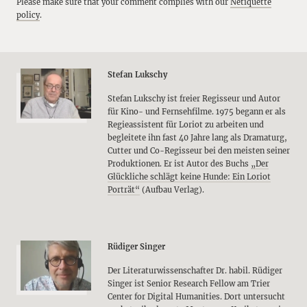
Please make sure that your comment complies with our
Netiquette
policy
.
Stefan Lukschy
Stefan Lukschy ist freier Regisseur und Autor
für Kino- und Fernsehfilme. 1975 begann er als
Regieassistent für Loriot zu arbeiten und
begleitete ihn fast 40 Jahre lang als Dramaturg,
Cutter und Co-Regisseur bei den meisten seiner
Produktionen. Er ist Autor des Buchs
„Der
Glückliche schlägt keine Hunde: Ein Loriot
Porträt“
(Aufbau Verlag).
Rüdiger Singer
Der Literaturwissenschafter Dr. habil. Rüdiger
Singer ist Senior Research Fellow am Trier
Center for Digital Humanities. Dort untersucht