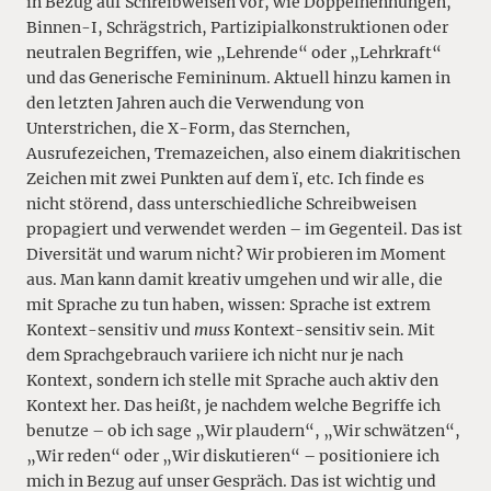
in Bezug auf Schreibweisen vor, wie Doppelnennungen,
Binnen-I, Schrägstrich, Partizipialkonstruktionen oder
neutralen Begriffen, wie „Lehrende“ oder „Lehrkraft“
und das Generische Femininum. Aktuell hinzu kamen in
den letzten Jahren auch die Verwendung von
Unterstrichen, die X-Form, das Sternchen,
Ausrufezeichen, Tremazeichen, also einem diakritischen
Zeichen mit zwei Punkten auf dem ï, etc. Ich finde es
nicht störend, dass unterschiedliche Schreibweisen
propagiert und verwendet werden – im Gegenteil. Das ist
Diversität und warum nicht? Wir probieren im Moment
aus. Man kann damit kreativ umgehen und wir alle, die
mit Sprache zu tun haben, wissen: Sprache ist extrem
Kontext-sensitiv und
muss
Kontext-sensitiv sein. Mit
dem Sprachgebrauch variiere ich nicht nur je nach
Kontext, sondern ich stelle mit Sprache auch aktiv den
Kontext her. Das heißt, je nachdem welche Begriffe ich
benutze – ob ich sage „Wir plaudern“, „Wir schwätzen“,
„Wir reden“ oder „Wir diskutieren“ – positioniere ich
mich in Bezug auf unser Gespräch. Das ist wichtig und