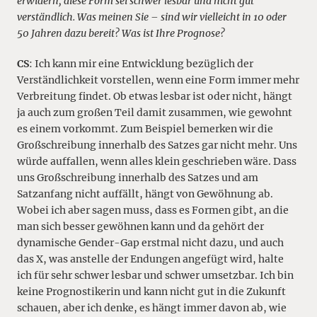
erwidern, diese Form sei schwer lesbar und nicht gut
verständlich. Was meinen Sie – sind wir vielleicht in 10 oder
50 Jahren dazu bereit? Was ist Ihre Prognose?
CS
: Ich kann mir eine Entwicklung bezüglich der
Verständlichkeit vorstellen, wenn eine Form immer mehr
Verbreitung findet. Ob etwas lesbar ist oder nicht, hängt
ja auch zum großen Teil damit zusammen, wie gewohnt
es einem vorkommt. Zum Beispiel bemerken wir die
Großschreibung innerhalb des Satzes gar nicht mehr. Uns
würde auffallen, wenn alles klein geschrieben wäre. Dass
uns Großschreibung innerhalb des Satzes und am
Satzanfang nicht auffällt, hängt von Gewöhnung ab.
Wobei ich aber sagen muss, dass es Formen gibt, an die
man sich besser gewöhnen kann und da gehört der
dynamische Gender-Gap erstmal nicht dazu, und auch
das X, was anstelle der Endungen angefügt wird, halte
ich für sehr schwer lesbar und schwer umsetzbar. Ich bin
keine Prognostikerin und kann nicht gut in die Zukunft
schauen, aber ich denke, es hängt immer davon ab, wie