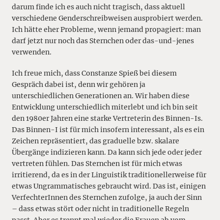
darum finde ich es auch nicht tragisch, dass aktuell
verschiedene Genderschreibweisen ausprobiert werden.
Ich hätte eher Probleme, wenn jemand propagiert: man
darf jetzt nur noch das Sternchen oder das-und-jenes
verwenden.
Ich freue mich, dass Constanze Spieß bei diesem
Gespräch dabei ist, denn wir gehören ja
unterschiedlichen Generationen an. Wir haben diese
Entwicklung unterschiedlich miterlebt und ich bin seit
den 1980er Jahren eine starke Vertreterin des Binnen-Is.
Das Binnen-I ist für mich insofern interessant, als es ein
Zeichen repräsentiert, das graduelle bzw. skalare
Übergänge indizieren kann. Da kann sich jede oder jeder
vertreten fühlen. Das Sternchen ist für mich etwas
irritierend, da es in der Linguistik traditionellerweise für
etwas Ungrammatisches gebraucht wird. Das ist, einigen
VerfechterInnen des Sternchen zufolge, ja auch der Sinn
– dass etwas stört oder nicht in traditionelle Regeln
passt. Aber es trennt mal wieder die Frauen ab vom