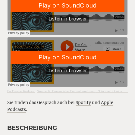
De Gruyter Podcast
·
Werner R. Cramer über Farbwahrnehmung: “Lila macht kleine Füße”
Sie finden das Gespräch auch bei
Spotify
und
Apple
Podcasts
.
BESCHREIBUNG