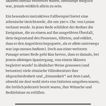
Sklaven überall verbreitet waren, überhaupt möglich
war, jemals wirklich allein zu sein.
Ein besonders instruktives Fallbeispiel bietet eine
athenische Gerichtsrede, die um 390 v. Chr. von Lysias
verfasst wurde. In jener Rede schildert der Redner die
Ereignisse, die zu einem auf ihn ausgeübten Überfall,
dem Gegenstand des Prozesses, führten, und erklärt,
dass er den Angreifern begegnete, als er
allein
unterwegs
war (
ego
monos
badizon
). Doch aus einer weiteren
Passage seiner Rede geht klar hervor, dass er damals, bei
jenem
alleinigen
Spaziergang, von einem Sklaven
begleitet wurde! In ähnlicher Weise genossen (und
betonten) viele römische Villenbesitzer ihre
Abgeschiedenheit und „Einsamkeit“ auf dem Land,
obwohl sie dort wohl stets von Unfreien umgeben waren,
die freilich jederzeit bereit waren, ihre Wünsche und
Bedürfnisse zu erfüllen.