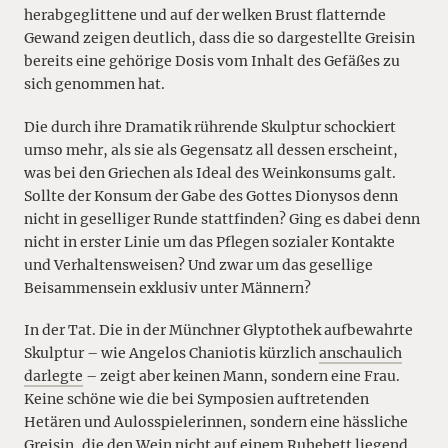
herabgeglittene und auf der welken Brust flatternde
Gewand zeigen deutlich, dass die so dargestellte Greisin
bereits eine gehörige Dosis vom Inhalt des Gefäßes zu
sich genommen hat.
Die durch ihre Dramatik rührende Skulptur schockiert
umso mehr, als sie als Gegensatz all dessen erscheint,
was bei den Griechen als Ideal des Weinkonsums galt.
Sollte der Konsum der Gabe des Gottes Dionysos denn
nicht in geselliger Runde stattfinden? Ging es dabei denn
nicht in erster Linie um das Pflegen sozialer Kontakte
und Verhaltensweisen? Und zwar um das gesellige
Beisammensein exklusiv unter Männern?
In der Tat. Die in der Münchner Glyptothek aufbewahrte
Skulptur – wie Angelos Chaniotis kürzlich
anschaulich
darlegte
– zeigt aber keinen Mann, sondern eine Frau.
Keine schöne wie die bei Symposien auftretenden
Hetären und Aulosspielerinnen, sondern eine hässliche
Greisin, die den Wein nicht auf einem Ruhebett liegend,