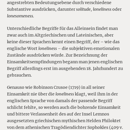
angestrebten Bedeutungsebene durch verschiedene
Substantive ausdrücken, darunter
solitude
,
loneliness
oder
lonesomeness.
Unterschiedliche Begriffe für das Alleinsein findet man
zwar auch im Altgriechischen und Lateinischen, aber
keine dieser Sprachen kennt einen Begriff, der – wie das
englische Wort
loneliness –
die subjektiven emotionalen
Zustände ausdrücken würde. Zur Bezeichnung der
Einsamkeitsempfindungen begann man jenen englischen
Begriff allerdings erst im ausgehenden 18. Jahrhundert zu
gebrauchen.
Genauso wie Robinson Crusoe (1719) in all seiner
Einsamkeit nie über die
loneliness
klagt, weil ihm in der
englischen Sprache von damals der passende Begriff
schlicht fehlte, so werden auch die bohrende Einsamkeit
und bittere Verlassenheit des auf der Insel Lemnos
ausgesetzten griechischen mythischen Helden Philoktet
von dem athenischen Tragödiendichter Sophokles (409 v.