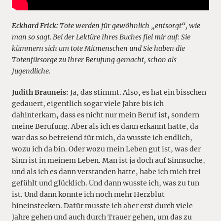
Eckhard Frick:
Tote werden für gewöhnlich „entsorgt“, wie
man so sagt. Bei der Lektüre Ihres Buches fiel mir auf: Sie
kümmern sich um tote Mitmenschen und Sie haben die
Totenfürsorge zu Ihrer Berufung gemacht, schon als
Jugendliche.
Judith Brauneis:
Ja, das stimmt. Also, es hat ein bisschen
gedauert, eigentlich sogar viele Jahre bis ich
dahinterkam, dass es nicht nur mein Beruf ist, sondern
meine Berufung. Aber als ich es dann erkannt hatte, da
war das so befreiend für mich, da wusste ich endlich,
wozu ich da bin. Oder wozu mein Leben gut ist, was der
Sinn ist in meinem Leben. Man ist ja doch auf Sinnsuche,
und als ich es dann verstanden hatte, habe ich mich frei
gefühlt und glücklich. Und dann wusste ich, was zu tun
ist. Und dann konnte ich noch mehr Herzblut
hineinstecken. Dafür musste ich aber erst durch viele
Jahre gehen und auch durch Trauer gehen, um das zu