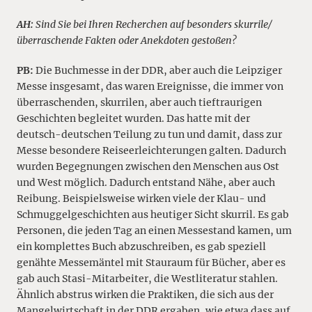
AH:
Sind Sie bei Ihren Recherchen auf besonders skurrile/
überraschende Fakten oder Anekdoten gestoßen?
PB:
Die Buchmesse in der DDR, aber auch die Leipziger
Messe insgesamt, das waren Ereignisse, die immer von
überraschenden, skurrilen, aber auch tieftraurigen
Geschichten begleitet wurden. Das hatte mit der
deutsch-deutschen Teilung zu tun und damit, dass zur
Messe besondere Reiseerleichterungen galten. Dadurch
wurden Begegnungen zwischen den Menschen aus Ost
und West möglich. Dadurch entstand Nähe, aber auch
Reibung. Beispielsweise wirken viele der Klau- und
Schmuggelgeschichten aus heutiger Sicht skurril. Es gab
Personen, die jeden Tag an einen Messestand kamen, um
ein komplettes Buch abzuschreiben, es gab speziell
genähte Messemäntel mit Stauraum für Bücher, aber es
gab auch Stasi-Mitarbeiter, die Westliteratur stahlen.
Ähnlich abstrus wirken die Praktiken, die sich aus der
Mangelwirtschaft in der DDR ergaben, wie etwa dass auf