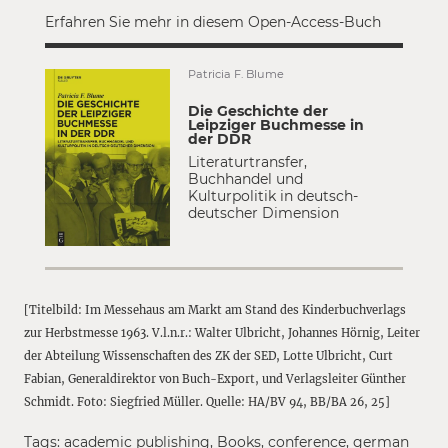
Erfahren Sie mehr in diesem Open-Access-Buch
Patricia F. Blume
Die Geschichte der
Leipziger Buchmesse in
der DDR
Literaturtransfer,
Buchhandel und
Kulturpolitik in deutsch-
deutscher Dimension
[Titelbild: Im Messehaus am Markt am Stand des Kinderbuchverlags
zur Herbstmesse 1963. V.l.n.r.: Walter Ulbricht, Johannes Hörnig, Leiter
der Abteilung Wissenschaften des ZK der SED, Lotte Ulbricht, Curt
Fabian, Generaldirektor von Buch-Export, und Verlagsleiter Günther
Schmidt. Foto: Siegfried Müller. Quelle: HA/BV 94, BB/BA 26, 25]
Tags:
academic publishing
,
Books
,
conference
,
german